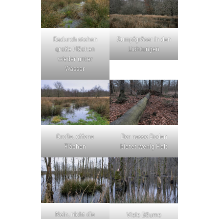
Dadurch stehen
Sumpfgräser in den
große Flächen
Lichtungen
wieder unter
Wasser
Große, offene
Der nasse Boden
Flächen
bietet wenig Halt
Nein, nicht die
Viele Bäume