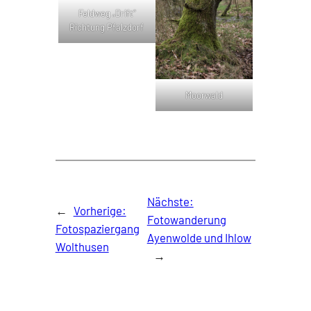
Feldweg „Drift“
Richtung Pfalzdorf
Moorwald
Nächste:
←
Vorherige:
Fotowanderung
Fotospaziergang
Ayenwolde und Ihlow
Wolthusen
→