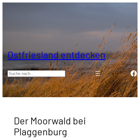
Zum
Inhalt
springen
Ostfriesland entdecken
Fa
Suchen
Der Moorwald bei
Plaggenburg