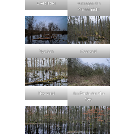
Everglades
vertragen das
Wasser nicht
Mystisch
Moorwald
Moorwald
Am Rande der alte
Weg