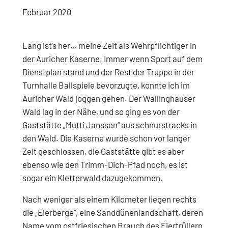
Februar 2020
Lang ist’s her… meine Zeit als Wehrpflichtiger in
der Auricher Kaserne. Immer wenn Sport auf dem
Dienstplan stand und der Rest der Truppe in der
Turnhalle Ballspiele bevorzugte, konnte ich im
Auricher Wald joggen gehen. Der Wallinghauser
Wald lag in der Nähe, und so ging es von der
Gaststätte „Mutti Janssen“ aus schnurstracks in
den Wald. Die Kaserne wurde schon vor langer
Zeit geschlossen, die Gaststätte gibt es aber
ebenso wie den Trimm-Dich-Pfad noch, es ist
sogar ein Kletterwald dazugekommen.
Nach weniger als einem Kilometer liegen rechts
die „Eierberge“, eine Sanddünenlandschaft, deren
Name vom ostfriesischen Brauch des Eiertrüllern