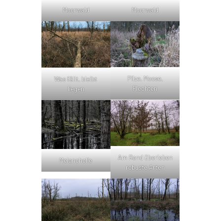
Moorwald
Moorwald
Pilze, Moose,
Was fällt, bleibt
Flechten
liegen
Am Rand überleben
Melancholie
robuste Arten