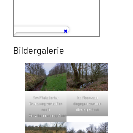
Bildergalerie
Am Pfalzdorfer
Im Moorwald
Grenzweg verlaufen
dagegen wurden
noch
diese gestaut
Entwässerungsgräben